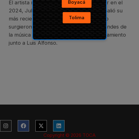
Boyacá
El artista revelación de la Música Popular en el
2024, Julián Daza nos contó de dónde salió su
Tolima
más reciente éxito “Dios Me Dijo” y como
surgieron las colaboraciones con los grandes de
la música popular como su reciente lanzamiento
junto a Luis Alfonso.
Instagram
Facebook
X-
Linkedin
twitter
Copyright © 2026 TOCA