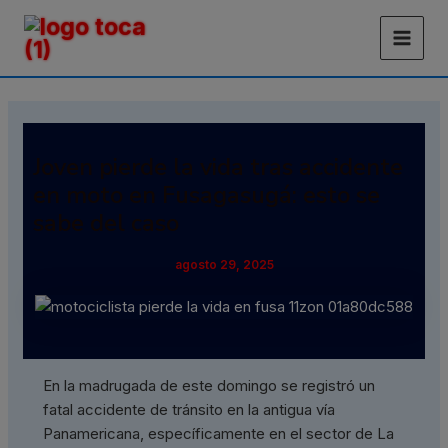
Ir
Main
al
Men
contenido
Joven pierde la vida tras accidente
en moto en Fusagasugá: esto se
sabe del caso
agosto 29, 2025
En la madrugada de este domingo se registró un
fatal accidente de tránsito en la antigua vía
Panamericana, específicamente en el sector de La