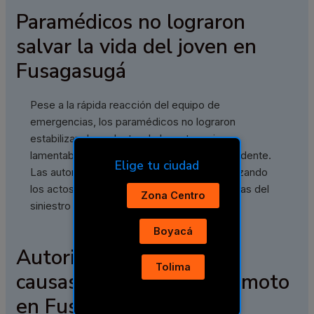
Paramédicos no lograron
salvar la vida del joven en
Fusagasugá
Pese a la rápida reacción del equipo de
emergencias, los paramédicos no lograron
estabilizar al conductor de la moto, quien
lamentablemente falleció en el sitio del accidente.
Elige tu ciudad
Las autoridades locales se encuentran realizando
los actos urgentes para esclarecer las causas del
Zona Centro
siniestro vial.
Boyacá
Autoridades investigan
Tolima
causas del accidente de moto
en Fusagasugá