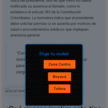
física del presidente, sino en que Petro no habría
notificado su ausencia al Senado, como lo
establece el artículo 193 de la Constitución
Colombiana. La normativa indica que el presidente
debe solicitar permiso si se ausenta por motivos de
salud o procedimientos médicos que impliquen
anestesia general.
“Corresponde al Senado conceder
Elige tu ciudad
licencia al Presidente de la República
Zona Centro
para separarse temporalmente del
cargo”, indica la ley.
Boyacá
Tolima