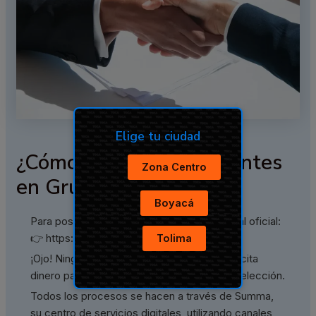
Elige tu ciudad
¿Cómo aplicar a las vacantes
Zona Centro
en Grupo Argos?
Boyacá
Para postularte, solo debes ingresar al portal oficial:
👉 https://jobs.grupoargos.com
Tolima
¡Ojo! Ninguna empresa del Grupo Argos solicita
dinero para participar en sus procesos de selección.
Todos los procesos se hacen a través de Summa,
su centro de servicios digitales, utilizando canales