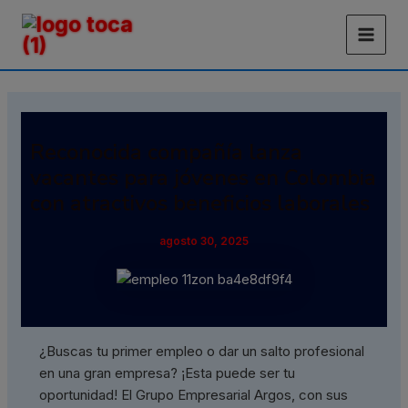
Ir
Main
al
Men
contenido
Reconocida compañía lanza
vacantes para jóvenes en Colombia
con atractivos beneficios laborales
agosto 30, 2025
¿Buscas tu primer empleo o dar un salto profesional
en una gran empresa? ¡Esta puede ser tu
oportunidad! El Grupo Empresarial Argos, con sus