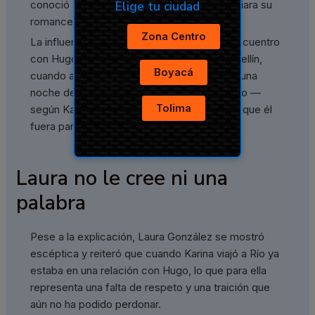
Elige tu ciudad
conoció al hombre mucho antes de que iniciara su
romance con la exreina de belleza.
Zona Centro
La influencer paisa explicó que su primer encuentro
con Hugo ocurrió en un restaurante de Medellín,
Boyacá
cuando ambos estaban solteros. Luego de una
noche de fiesta, se dieron un beso, pero eso —
Tolima
según Karina— ocurrió cinco años antes de que él
fuera pareja de Laura.
Laura no le cree ni una
palabra
Pese a la explicación, Laura González se mostró
escéptica y reiteró que cuando Karina viajó a Río ya
estaba en una relación con Hugo, lo que para ella
representa una falta de respeto y una traición que
aún no ha podido perdonar.