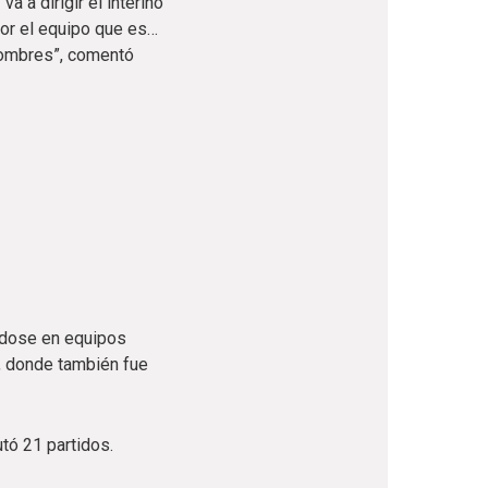
a a dirigir el interino
por el equipo que es…
nombres”, comentó
ndose en equipos
y, donde también fue
tó 21 partidos.