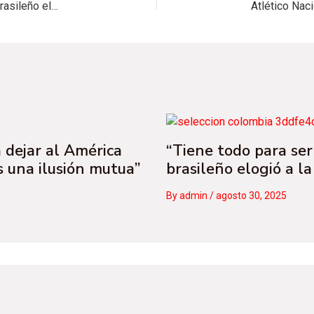
“Tiene todo para ser campeona del mundo”: ídolo brasileño elogió a la Selección Colombia
 dejar al América
“Tiene todo para se
s una ilusión mutua”
brasileño elogió a l
By
admin
/
agosto 30, 2025