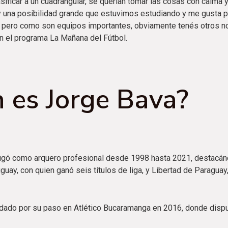
sificar a un cuadrangular, se querían tomar las cosas con calma y v
ay una posibilidad grande que estuvimos estudiando y me gusta 
e, pero como son equipos importantes, obviamente tenés otros 
n el programa La Mañana del Fútbol.
 es Jorge Bava?
ugó como arquero profesional desde 1998 hasta 2021, destacá
uay, con quien ganó seis títulos de liga, y Libertad de Paragua
dado por su paso en Atlético Bucaramanga en 2016, donde dispu